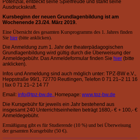
Potenzial, entdeckt seine Spielfreude und stärkt seine
Ausdruckskraft.
Kursbeginn der neuen Grundlagenbildung ist am
Wochenende 23./24. März 2019.
Eine Übersicht des gesamten Kursprogramms des 1. Jahres finden
Sie
hier
(bitte anklicken).
Die Anmeldung zum 1. Jahr der theaterpädagogischen
Grundlagenbildung wird gültig durch die Überweisung der
Anmeldegebühr.
Das Anmeldeformular finden Sie
hier
(bitte
anklicken).
Infos und Anmeldung sind auch möglich unter: TPZ-
BW e.V.,
Heppstraße 99/1, 72770 Reutlingen,
Telefon 0 71 21–2 11 16
| fax 0 71 21–2 14 77
Email:
info@tpz-bw.de,
Homepage:
www.tpz-bw.de
Die Kursgebühr für jeweils ein Jahr bestehend aus
insgesamt 240 Unterrichtseinheiten beträgt 1680,- € + 100,- €
Anmeldegebühr.
Ermäßigung gibt es für Studierende (10 %) und bei Überweisung
der gesamten Kursgebühr (50 €).