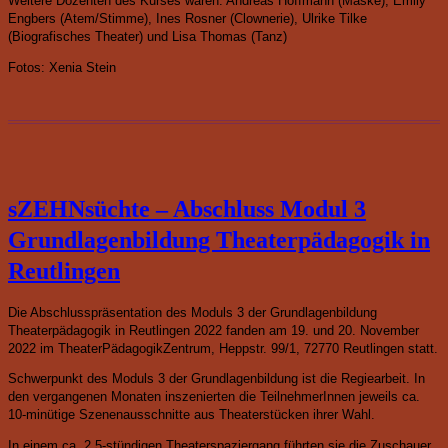
Weitere Dozenten des Kurses waren: Andreas Hoffmann (Maske), Emily
Engbers (Atem/Stimme), Ines Rosner (Clownerie), Ulrike Tilke
(Biografisches Theater) und Lisa Thomas (Tanz)
Fotos: Xenia Stein
sZEHNsüchte – Abschluss Modul 3
Grundlagenbildung Theaterpädagogik in
Reutlingen
Die Abschlusspräsentation des Moduls 3 der Grundlagenbildung
Theaterpädagogik in Reutlingen 2022 fanden am 19. und 20. November
2022 i
m TheaterPädagogikZentrum, Heppstr. 99/1, 72770 Reutlingen statt.
Schwerpunkt des Moduls 3 der Grundlagenbildung ist die Regiearbeit.
In
den vergangenen Monaten inszenierten die TeilnehmerInnen jeweils ca.
10-minütige Szenenausschnitte aus Theaterstücken ihrer Wahl.
In einem ca. 2,5-stündigen Theaterspaziergang führten sie die Zuschauer