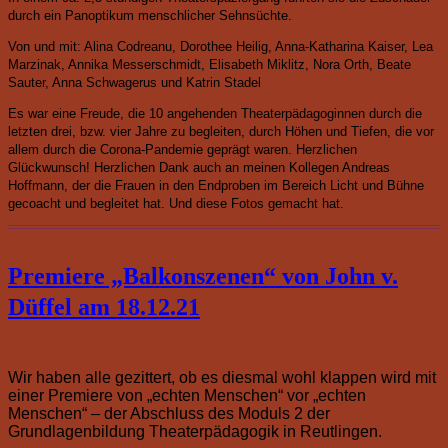
durch ein Panoptikum menschlicher Sehnsüchte.
Von und mit:
Alina Codreanu, Dorothee Heilig, Anna-Katharina Kaiser, Lea
Marzinak, Annika Messerschmidt, Elisabeth Miklitz, Nora Orth, Beate
Sauter, Anna Schwagerus und Katrin Stadel
Es war eine Freude, die 10 angehenden Theaterpädagoginnen durch die
letzten drei, bzw. vier Jahre zu begleiten, durch Höhen und Tiefen, die vor
allem durch die Corona-Pandemie geprägt waren. Herzlichen
Glückwunsch! Herzlichen Dank auch an meinen Kollegen Andreas
Hoffmann, der die Frauen in den Endproben im Bereich Licht und Bühne
gecoacht und begleitet hat. Und diese Fotos gemacht hat.
Premiere „Balkonszenen“ von John v.
Düffel am 18.12.21
Wir haben alle gezittert, ob es diesmal wohl klappen wird mit
einer Premiere von „echten Menschen“ vor „echten
Menschen“ – der Abschluss des Moduls 2 der
Grundlagenbildung Theaterpädagogik in Reutlingen.