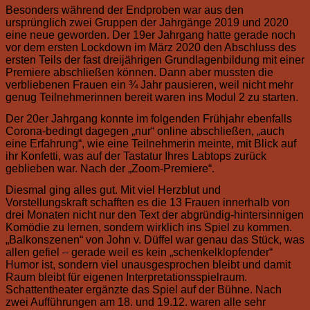
Besonders während der Endproben war aus den
ursprünglich zwei Gruppen der Jahrgänge 2019 und 2020
eine neue geworden. Der 19er Jahrgang hatte gerade noch
vor dem ersten Lockdown im März 2020 den Abschluss des
ersten Teils der fast dreijährigen Grundlagenbildung mit einer
Premiere abschließen können. Dann aber mussten die
verbliebenen Frauen ein ¾ Jahr pausieren, weil nicht mehr
genug Teilnehmerinnen bereit waren ins Modul 2 zu starten.
Der 20er Jahrgang konnte im folgenden Frühjahr ebenfalls
Corona-bedingt dagegen „nur“ online abschließen, „auch
eine Erfahrung“, wie eine Teilnehmerin meinte, mit Blick auf
ihr Konfetti, was auf der Tastatur Ihres Labtops zurück
geblieben war. Nach der „Zoom-Premiere“.
Diesmal ging alles gut. Mit viel Herzblut und
Vorstellungskraft schafften es die 13 Frauen innerhalb von
drei Monaten nicht nur den Text der abgründig-hintersinnigen
Komödie zu lernen, sondern wirklich ins Spiel zu kommen.
„Balkonszenen“ von John v. Düffel war genau das Stück, was
allen gefiel – gerade weil es kein „schenkelklopfender“
Humor ist, sondern viel unausgesprochen bleibt und damit
Raum bleibt für eigenen Interpretationsspielraum.
Schattentheater ergänzte das Spiel auf der Bühne. Nach
zwei Aufführungen am 18. und 19.12. waren alle sehr