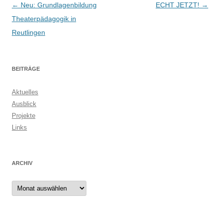
Beitragsnavigation
←
Neu: Grundlagenbildung
ECHT JETZT!
→
Theaterpädagogik in
Reutlingen
BEITRÄGE
Aktuelles
Ausblick
Projekte
Links
ARCHIV
Archiv