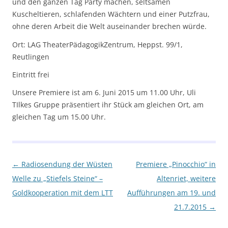
und den ganzen Tag Party machen, seltsamen
Kuscheltieren, schlafenden Wächtern und einer Putzfrau,
ohne deren Arbeit die Welt auseinander brechen würde.
Ort: LAG TheaterPädagogikZentrum, Heppst. 99/1,
Reutlingen
Eintritt frei
Unsere Premiere ist am 6. Juni 2015 um 11.00 Uhr, Uli
TIlkes Gruppe präsentiert ihr Stück am gleichen Ort, am
gleichen Tag um 15.00 Uhr.
Beitragsnavigation
←
Radiosendung der Wüsten
Premiere „Pinocchio“ in
Welle zu „Stiefels Steine“ –
Altenriet, weitere
Goldkooperation mit dem LTT
Aufführungen am 19. und
21.7.2015
→