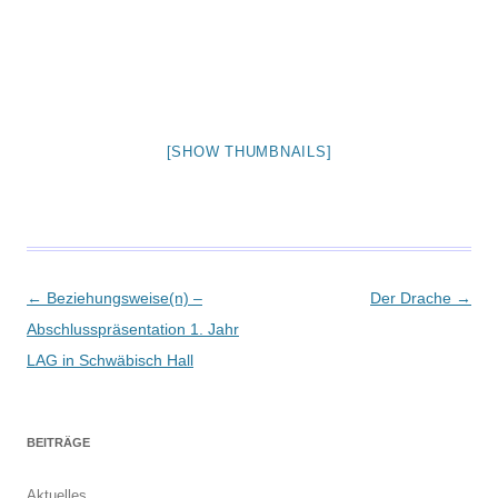
[SHOW THUMBNAILS]
Beitragsnavigation
←
Beziehungsweise(n) –
Der Drache
→
Abschlusspräsentation 1. Jahr
LAG in Schwäbisch Hall
BEITRÄGE
Aktuelles