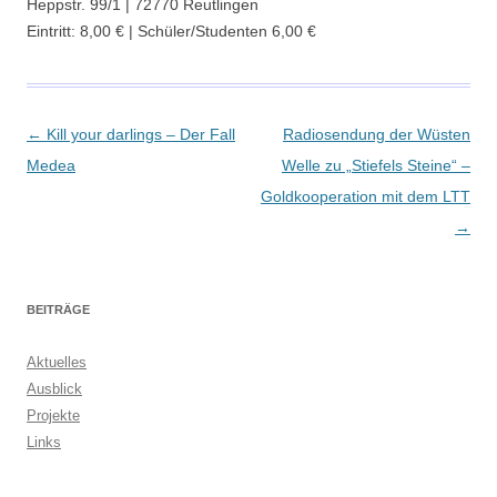
Heppstr. 99/1 | 72770 Reutlingen
Eintritt: 8,00 € | Schüler/Studenten 6,00 €
Beitragsnavigation
←
Kill your darlings – Der Fall
Radiosendung der Wüsten
Medea
Welle zu „Stiefels Steine“ –
Goldkooperation mit dem LTT
→
BEITRÄGE
Aktuelles
Ausblick
Projekte
Links