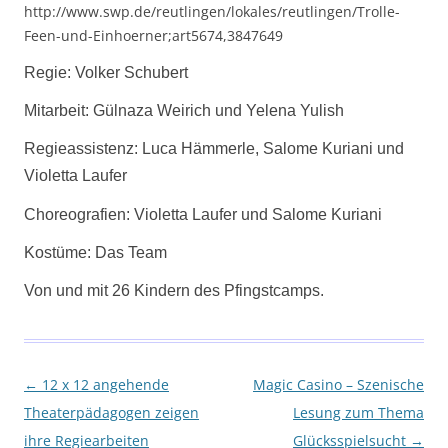
http://www.swp.de/reutlingen/lokales/reutlingen/Trolle-
Feen-und-Einhoerner;art5674,3847649
Regie: Volker Schubert
Mitarbeit: Gülnaza Weirich und Yelena Yulish
Regieassistenz: Luca Hämmerle, Salome Kuriani und
Violetta Laufer
Choreografien: Violetta Laufer und Salome Kuriani
Kostüme: Das Team
Von und mit 26 Kindern des Pfingstcamps.
Beitragsnavigation
←
12 x 12 angehende
Magic Casino – Szenische
Theaterpädagogen zeigen
Lesung zum Thema
ihre Regiearbeiten
Glücksspielsucht
→